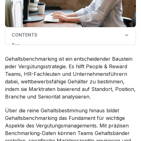
CONTENTS
Top
Was ist Gehaltsbenchmarking?
Warum ist Gehaltsbenchmarking wichtig?
Gehaltsbenchmarking ist ein entscheidender Baustein
Verschiedene Methoden des Gehaltsbenchmarkings
Manuelles Gehaltsbenchmarking (auch
jeder Vergütungsstrategie. Es hilft People & Reward
Gehaltsumfragen)
Teams, HR-Fachleuten und Unternehmensführern
Wie automatisiertes Gehaltsbenchmarking
funktioniert (auch Ravio)
dabei, wettbewerbsfähige Gehälter zu bestimmen,
Kannst du sowohl Gehaltsumfragen als auch
indem sie Marktraten basierend auf Standort, Position,
Vergütungsmanagement-Software zusammen
verwenden?
Branche und Seniorität analysieren.
FAQs: Gehaltsbenchmarking
Über die reine Gehaltsbestimmung hinaus bildet
Gehaltsbenchmarking das Fundament für wichtige
Aspekte des Vergütungsmanagements. Mit präzisen
Benchmarking-Daten können Teams Gehaltsbänder
erstellen, spezifische Marktperzentile anvisieren und