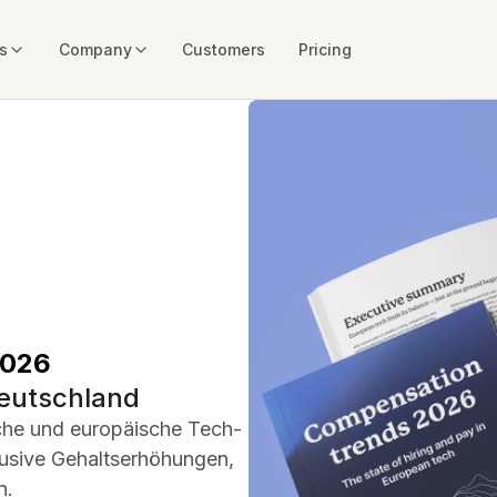
s
Company
Customers
Pricing
2026
Deutschland
che und europäische Tech-
usive Gehaltserhöhungen,
n.